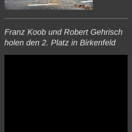
Franz Koob und Robert Gehrisch
holen den 2. Platz in Birkenfeld